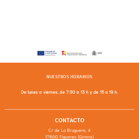
NUESTROS HORARIOS
De lunes a viernes, de 7:30 a 13 h y de 15 a 19 h.
CONTACTO
C/ de La Bruguera, 4
17600 Figueres (Girona)