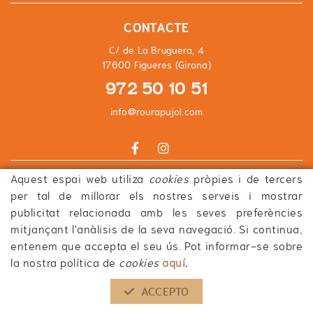
CONTACTE
C/ de La Bruguera, 4
17600 Figueres (Girona)
972 50 10 51
info@rourapujol.com
Aquest espai web utiliza
cookies
pròpies i de tercers
POLÍTICA DE COOKIES
AVÍS LEGAL
CONDICIONS
DECLARACIÓ D'ACCESSIBILITAT
per tal de millorar els nostres serveis i mostrar
publicitat relacionada amb les seves preferències
mitjançant l'anàlisis de la seva navegació. Si continua,
entenem que accepta el seu ús. Pot informar-se sobre
la nostra política de
cookies
aquí
.
ACCEPTO