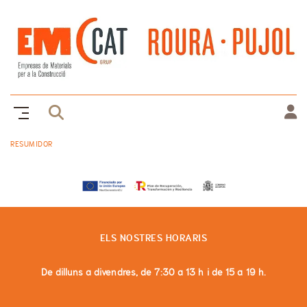
RESUMIDOR
ELS NOSTRES HORARIS
De dilluns a divendres, de 7:30 a 13 h i de 15 a 19 h.