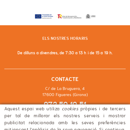
ELS NOSTRES HORARIS
De dilluns a divendres, de 7:30 a 13 h i de 15 a 19 h.
CONTACTE
C/ de La Bruguera, 4
17600 Figueres (Girona)
972 50 10 51
Aquest espai web utiliza
cookies
pròpies i de tercers
info@rourapujol.com
per tal de millorar els nostres serveis i mostrar
publicitat relacionada amb les seves preferències
mitjançant l'anàlisis de la seva navegació. Si continua,