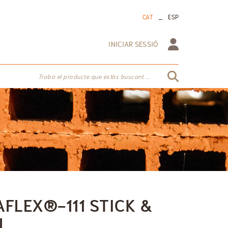
_
CAT
ESP
INICIAR SESSIÓ
Troba el producte que estàs buscant ...
AFLEX®-111 STICK &
L