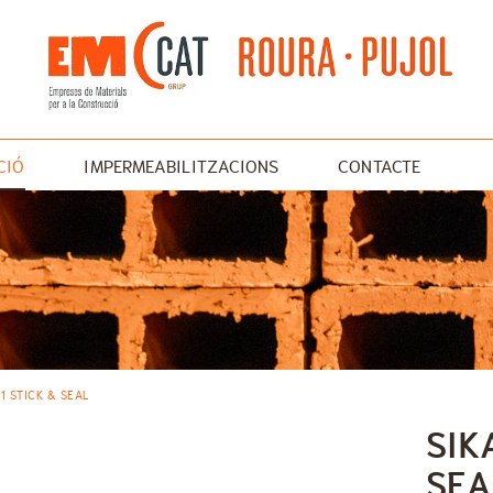
CIÓ
IMPERMEABILITZACIONS
CONTACTE
UTXA
1 STICK & SEAL
SIK
SEA