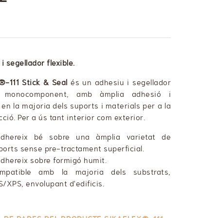
i segellador flexible.
x®-111 Stick & Seal
és un adhesiu i segellador
s monocomponent, amb àmplia adhesió i
 en la majoria dels suports i materials per a la
ció. Per a ús tant interior com exterior.
adhereix bé sobre una àmplia varietat de
ports sense pre-tractament superficial.
adhereix sobre formigó humit.
mpatible amb la majoria dels substrats,
S/XPS, envolupant d'edificis.