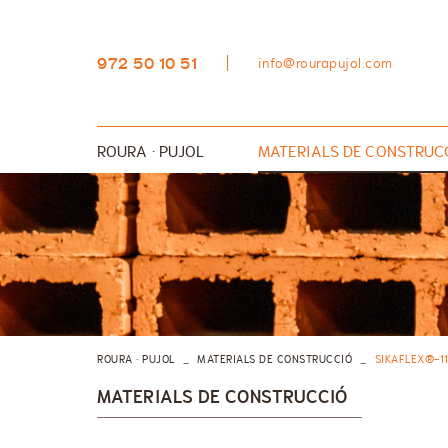
972 50 10 51
info@rourapujol.com
ROURA · PUJOL
MATERIALS DE CONSTRUC
AÏLLAMENTS
GRES I RAJOLA
SANITARIS I PLATS DE D
MATERIAL D'OBRA
QUÍMICA CONSTRUCTIVA
ROURA · PUJOL
MATERIALS DE CONSTRUCCIÓ
SIKAFLEX®-11
MATERIALS DE CONSTRUCCIÓ