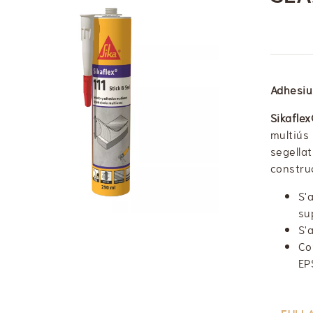
Adhesiu 
Sikafle
multiú
segellat
construc
S'
su
S'
Co
EP