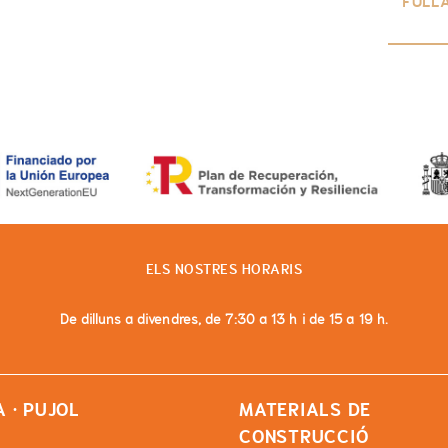
FULL
ELS NOSTRES HORARIS
De dilluns a divendres, de 7:30 a 13 h i de 15 a 19 h.
 · PUJOL
MATERIALS DE
CONSTRUCCIÓ