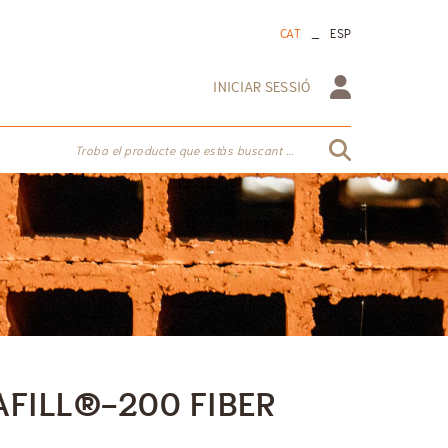
_
CAT
ESP
INICIAR SESSIÓ
Troba el producte que estàs buscant ...
AFILL®-200 FIBER