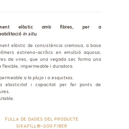
timent elàstic amb fibres, per a
abilitació
in situ
.
ment elàstic de consistència cremosa, a base
límers estireno-acrílics en emulsió aquosa,
res de vires, que una vegada sec forma una
la flexible, impermeable i duradora.
permeable a la pluja i a esquitxos.
ta elasticitat i capacitat per fer ponts de
ures.
itable.
FULLA DE DADES DEL PRODUCTE
SIKAFILL®-200 FIBER