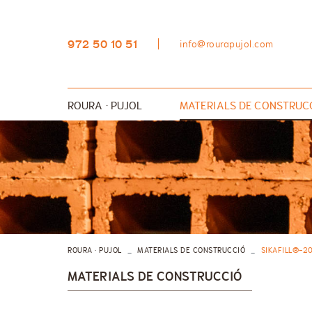
972 50 10 51
info@rourapujol.com
ROURA · PUJOL
MATERIALS DE CONSTRUC
AÏLLAMENTS
GRES I RAJOLA
SANITARIS I PLATS DE D
MATERIAL D'OBRA
QUÍMICA CONSTRUCTIVA
ROURA · PUJOL
MATERIALS DE CONSTRUCCIÓ
SIKAFILL®-2
MATERIALS DE CONSTRUCCIÓ