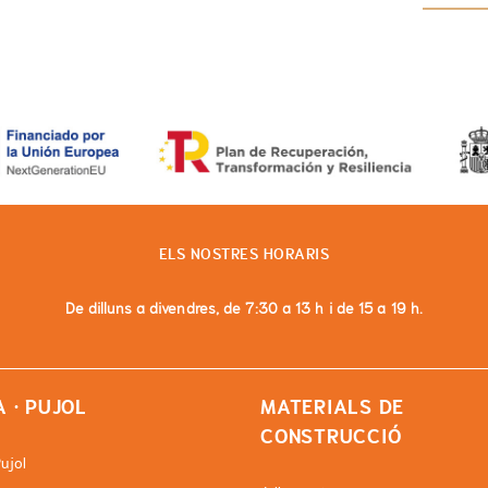
ELS NOSTRES HORARIS
De dilluns a divendres, de 7:30 a 13 h i de 15 a 19 h.
 · PUJOL
MATERIALS DE
CONSTRUCCIÓ
ujol