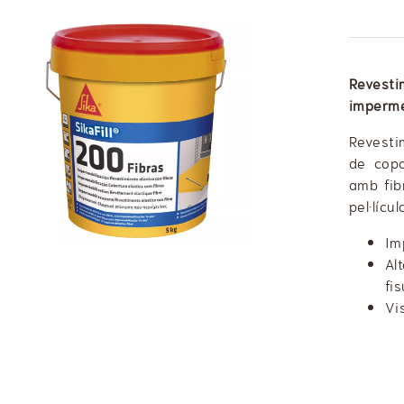
Reves
imperme
Revesti
de copo
amb fib
pel·lícu
Im
Al
fis
Vis