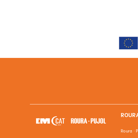
ROURA
Roura · P