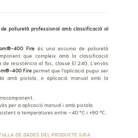
de poliuretà
professional amb classificació al
oom®-400 Fire
és una escuma de poliuretà
ponent que compleix amb la classificació
 de resistència al foc, classe El 240. L'envàs
oom®-400 Fire
permet que l'aplicació pugui ser
ada amb pistola, o aplicació manual amb la
nocomponent.
vàs per a aplicació manual i amb pistola.
sistent a temperatures entre –40 ºC i +90 ºC.
FULLA DE DADES DEL PRODUCTE SIKA