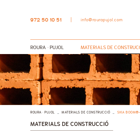
972 50 10 51
info@rourapujol.com
ROURA · PUJOL
MATERIALS DE CONSTRUC
AÏLLAMENTS
GRES I RAJOLA
SANITARIS I PLATS DE D
MATERIAL D'OBRA
QUÍMICA CONSTRUCTIVA
ROURA · PUJOL
MATERIALS DE CONSTRUCCIÓ
SIKA BOOM®-
MATERIALS DE CONSTRUCCIÓ