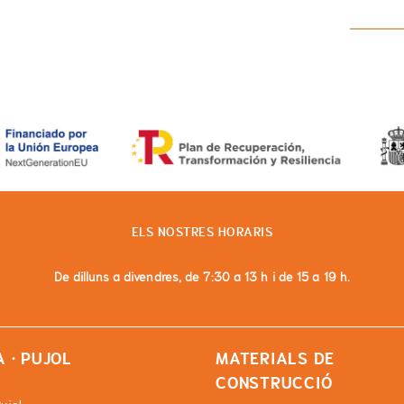
ELS NOSTRES HORARIS
De dilluns a divendres, de 7:30 a 13 h i de 15 a 19 h.
 · PUJOL
MATERIALS DE
CONSTRUCCIÓ