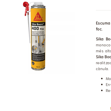
Escuma 
foc.
Sika B
monocom
més alta
Sika B
realitz
cànula.
Mo
En
Re