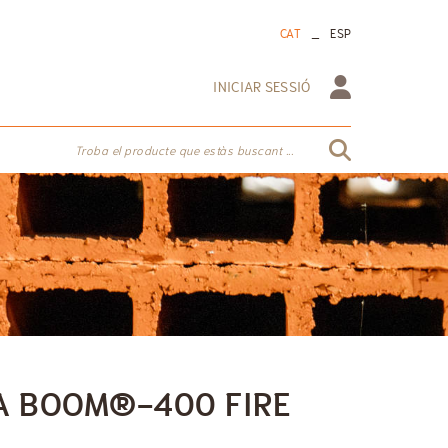
_
CAT
ESP
INICIAR SESSIÓ
Troba el producte que estàs buscant ...
A BOOM®-400 FIRE