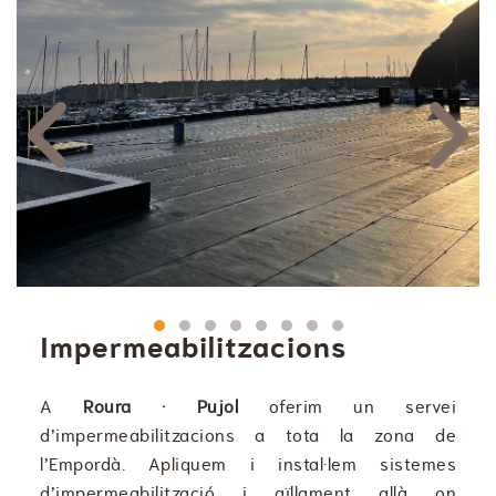
Previous
Next
Impermeabilitzacions
A
Roura · Pujol
oferim un servei
d’impermeabilitzacions a tota la zona de
l’Empordà. Apliquem i instal·lem sistemes
d’impermeabilització i aïllament allà on