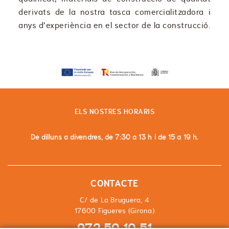
derivats de la nostra tasca comercialitzadora i
anys d’experiència en el sector de la construcció.
ELS NOSTRES HORARIS
De dilluns a divendres, de 7:30 a 13 h i de 15 a 19 h.
CONTACTE
C/ de La Bruguera, 4
17600 Figueres (Girona)
972 50 10 51